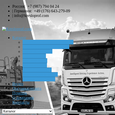
Россия:
+7 (987) 794 04 24
| Германия:
+49 (176) 643-279-09
|
info@kresloprof.com
Каталог
на пневматической подвеске
на механической подвеске
для спецтехники
для грузовых
для тракторов
для автобусов
для погрузчиков
для катеров и лодок
для жд транспорта
Видео
Доставка/оплата
Помощь
О компании
Контакты