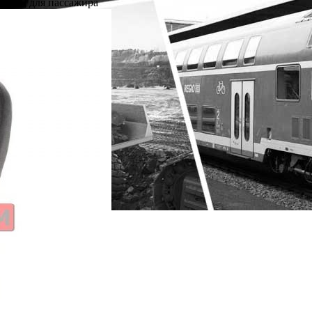
.5 S4] для пассажира